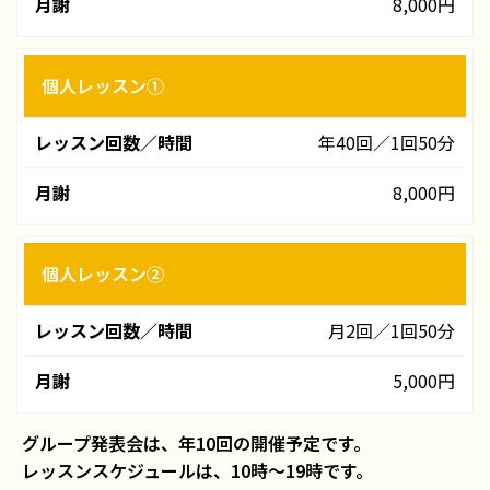
ン
8,000円
回
数
／
個人レッスン①
時
間
年40回／1回50分
8,000円
月
謝
個人レッスン②
月2回／1回50分
5,000円
グループ発表会は、年10回の開催予定です。
レッスンスケジュールは、10時～19時です。