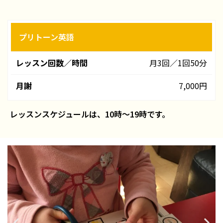
プリトーン英語
レ
ッ
月3回／1回50分
ス
ン
7,000円
回
数
レッスンスケジュールは、10時～19時です。
／
時
間
月
謝