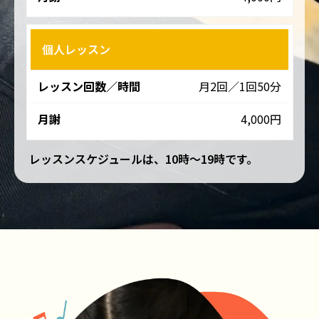
回
数
／
個人レッスン
時
間
月2回／1回50分
4,000円
月
謝
レッスンスケジュールは、10時～19時です。