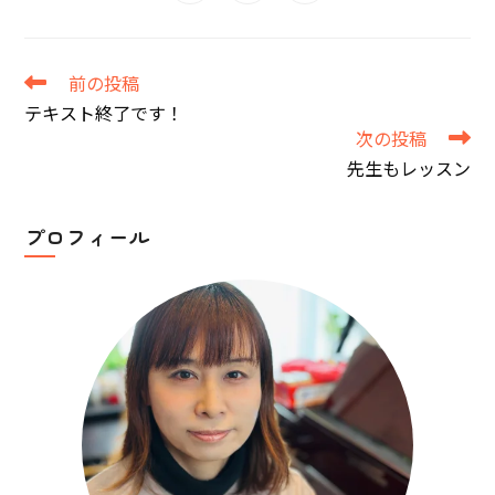
in
in
in
window
window
window
window
window
window
window
a
a
a
new
new
new
window
window
window
そ
前の投稿
の
テキスト終了です！
他
次の投稿
の
記
先生もレッスン
事
を
読
プロフィール
む