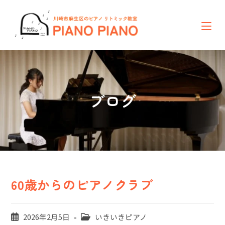
コ
ン
テ
ン
ツ
へ
ス
キ
ッ
ブログ
プ
60歳からのピアノクラブ
投
投
2026年2月5日
いきいきピアノ