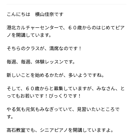
稿
稿
公
カ
開
こんにちは 横山佳奈です
テ
日:
ゴ
リ
港北カルチャーセンターで、６０歳からのはじめてピア
ー:
ノを開講しています。
そちらのクラスが、満席なのです！
毎週、毎週、体験レッスンです。
新しいことを始めるかたが、多いようですね。
そして、６０歳からと募集していますが、みなさん、と
ってもお若いです！びっくりです！
やる気も元気もみなぎっていて、見習いたいところで
す。
高石教室でも、シニアピアノを開講していますよ。