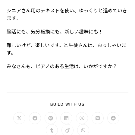
シニアさん用のテキストを使い、ゆっくりと進めていき
ます。
脳活にも、気分転換にも、新しい趣味にも！
難しいけど、楽しいです。と生徒さんは、おっしゃいま
す。
みなさんも、ピアノのある生活は、いかがですか？
SHARE
BUILD WITH US
THIS
CONTENT
Opens
Opens
Opens
Opens
Opens
Opens
Opens
in
in
in
in
in
in
in
a
a
a
a
a
a
a
Opens
Opens
Opens
new
new
new
new
new
new
new