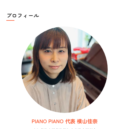
事
を
読
プロフィール
む
PIANO PIANO 代表 横山佳奈