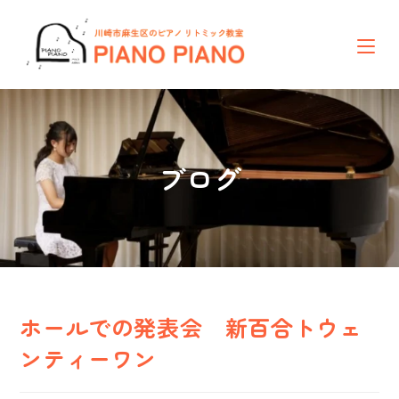
コ
ン
テ
ン
ツ
へ
ス
キ
ッ
ブログ
プ
ホールでの発表会 新百合トウェ
ンティーワン