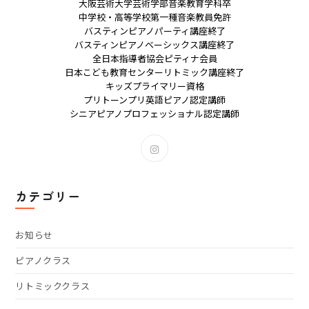
大阪芸術大学芸術学部音楽教育学科卒
中学校・高等学校第一種音楽教員免許
バスティンピアノパーティ講座終了
バスティンピアノベーシックス講座終了
全日本指導者協会ピティナ会員
日本こども教育センターリトミック講座終了
キッズプライマリー資格
プリトーンプリ英語ピアノ認定講師
シニアピアノプロフェッショナル認定講師
新
し
い
タ
カテゴリー
ブ
で
開
お知らせ
く
ピアノクラス
リトミッククラス