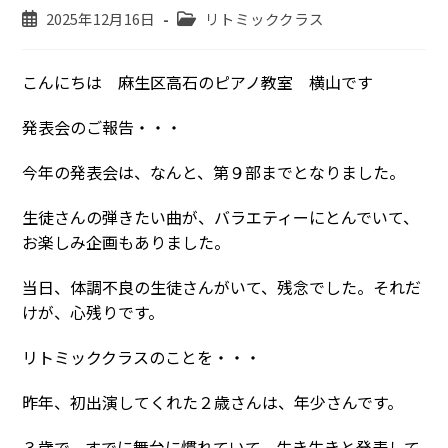
投
投
2025年12月16日
リトミッククラス
稿
稿
公
カ
開
こんにちは 麻生区高石のピアノ教室 横山です
テ
日:
ゴ
リ
発表会のご報告・・・
ー:
今年の発表会は、なんと、第９部までとなりました。
生徒さんの弾きたい曲が、バラエティーにとんでいて、
お楽しみ企画もありました。
当日、体調不良の生徒さんがいて、残念でした。それだ
けが、心残りです。
リトミッククラスのことを・・・
昨年、初出演してくれた２歳さんは、年少さんです。
３歳で、すでに舞台に慣れていて、生き生きと発表して