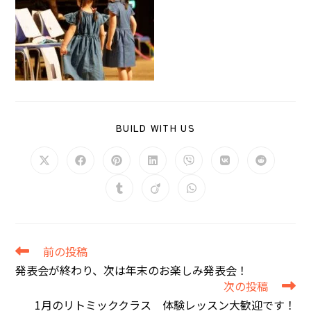
SHARE
BUILD WITH US
THIS
CONTENT
Opens
Opens
Opens
Opens
Opens
Opens
Opens
in
in
in
in
in
in
in
a
a
a
a
a
a
a
Opens
Opens
Opens
new
new
new
new
new
new
new
in
in
in
window
window
window
window
window
window
window
a
a
a
new
new
new
window
window
window
そ
前の投稿
の
発表会が終わり、次は年末のお楽しみ発表会！
他
次の投稿
の
記
1月のリトミッククラス 体験レッスン大歓迎です！