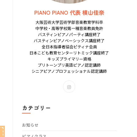
PIANO PIANO 代表 横山佳奈
大阪芸術大学芸術学部音楽教育学科卒
中学校・高等学校第一種音楽教員免許
バスティンピアノパーティ講座終了
バスティンピアノベーシックス講座終了
全日本指導者協会ピティナ会員
日本こども教育センターリトミック講座終了
キッズプライマリー資格
プリトーンプリ英語ピアノ認定講師
シニアピアノプロフェッショナル認定講師
新
し
い
タ
カテゴリー
ブ
で
開
お知らせ
く
ピアノクラス