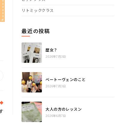
リトミッククラス
最近の投稿
歴女？
2026年7月3日
pens
ベートーヴェンのこと
n
2026年7月3日
ew
indow
大人の方のレッスン
す
2026年6月7日