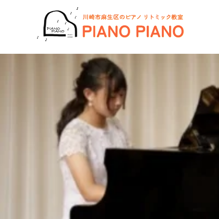
コ
ン
テ
ン
ツ
へ
ス
キ
ッ
プ