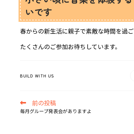
いです
春からの新生活に親子で素敵な時間を過ご
たくさんのご参加お待ちしています。
SHARE
BUILD WITH US
THIS
CONTENT
前の投稿
そ
の
毎月グループ発表会がありますよ
他
の
記
事