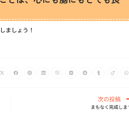
しましょう！
Opens
Opens
Opens
Opens
Opens
Opens
Opens
Opens
Opens
O
in
in
in
in
in
in
in
in
in
i
a
a
a
a
a
a
a
a
a
a
new
new
new
new
new
new
new
new
new
n
window
window
window
window
window
window
window
window
window
w
次の投稿
まもなく完成しま