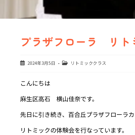
プラザフローラ リト
投
投
2024年3月5日
リトミッククラス
稿
稿
公
カ
開
テ
こんにちは
日:
ゴ
リ
麻生区高石 横山佳奈です。
ー:
先日に引き続き、百合丘プラザフローラカ
リトミックの体験会を行なっています。