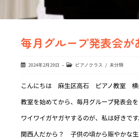
毎月グループ発表会が
投
投
2024年2月29日
ピアノクラス
/
未分類
稿
稿
公
カ
開
テ
こんにちは 麻生区高石 ピアノ教室 横
日:
ゴ
リ
教室を始めてから、毎月グループ発表会を
ー:
ワイワイガヤガヤするのが、私は好きです
関西人だから？ 子供の頃から賑やかな生