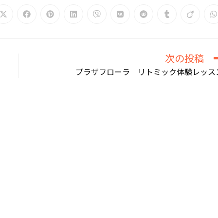
Opens
Opens
Opens
Opens
Opens
Opens
Opens
Opens
Opens
O
in
in
in
in
in
in
in
in
in
i
a
a
a
a
a
a
a
a
a
a
new
new
new
new
new
new
new
new
new
n
window
window
window
window
window
window
window
window
window
w
次の投稿
プラザフローラ リトミック体験レッス