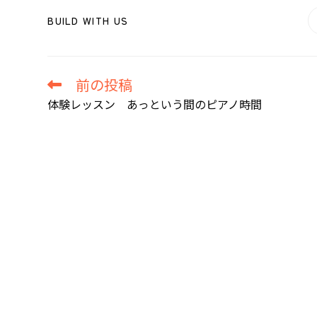
SHARE
BUILD WITH US
THIS
CONTENT
前の投稿
そ
の
体験レッスン あっという間のピアノ時間
他
の
記
事
を
読
む