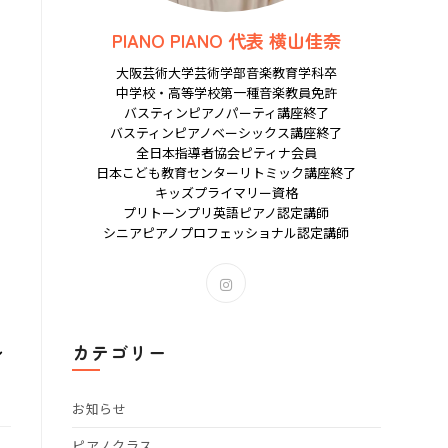
PIANO PIANO 代表 横山佳奈
大阪芸術大学芸術学部音楽教育学科卒
中学校・高等学校第一種音楽教員免許
バスティンピアノパーティ講座終了
バスティンピアノベーシックス講座終了
全日本指導者協会ピティナ会員
日本こども教育センターリトミック講座終了
キッズプライマリー資格
プリトーンプリ英語ピアノ認定講師
シニアピアノプロフェッショナル認定講師
新
し
い
タ
し
カテゴリー
ブ
で
開
お知らせ
く
ピアノクラス