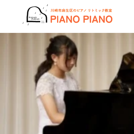
コ
ン
テ
ン
ツ
へ
ス
キ
ッ
プ