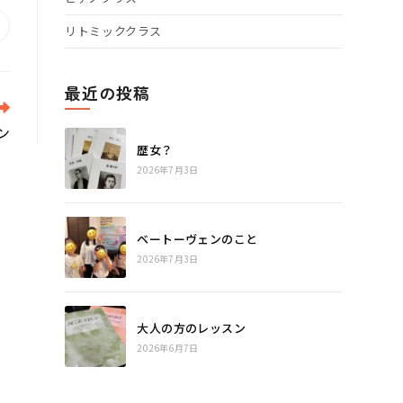
pens
リトミッククラス
n
ew
indow
最近の投稿
ン
歴女？
2026年7月3日
ベートーヴェンのこと
2026年7月3日
大人の方のレッスン
2026年6月7日