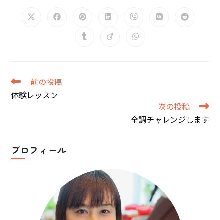
THIS
CONTENT
Opens
Opens
Opens
Opens
Opens
Opens
Opens
in
in
in
in
in
in
in
a
a
a
a
a
a
a
Opens
Opens
Opens
new
new
new
new
new
new
new
in
in
in
window
window
window
window
window
window
window
a
a
a
new
new
new
window
window
window
そ
前の投稿
の
体験レッスン
他
次の投稿
の
記
全調チャレンジします
事
を
読
プロフィール
む