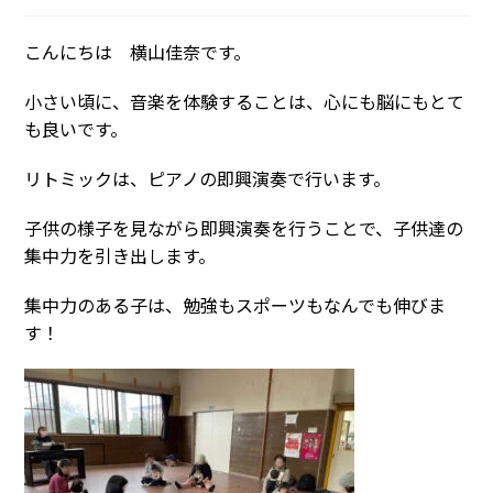
稿
稿
公
カ
開
こんにちは 横山佳奈です。
テ
日:
ゴ
リ
小さい頃に、音楽を体験することは、心にも脳にもとて
ー:
も良いです。
リトミックは、ピアノの即興演奏で行います。
子供の様子を見ながら即興演奏を行うことで、子供達の
集中力を引き出します。
集中力のある子は、勉強もスポーツもなんでも伸びま
す！