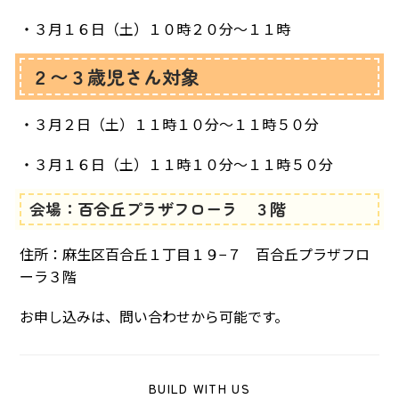
・３月１６日（土）１０時２０分〜１１時
２〜３歳児さん対象
・３月２日（土）１１時１０分〜１１時５０分
・３月１６日（土）１１時１０分〜１１時５０分
会場：百合丘プラザフローラ ３階
住所：麻生区百合丘１丁目１９−７ 百合丘プラザフロ
ーラ３階
お申し込みは、問い合わせから可能です。
SHARE
BUILD WITH US