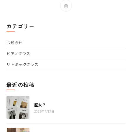
新
し
い
タ
カテゴリー
ブ
で
開
お知らせ
く
ピアノクラス
リトミッククラス
最近の投稿
歴女？
2026年7月3日