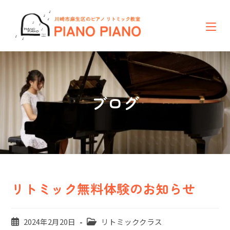
コ
ン
テ
ン
ツ
へ
ス
キ
ッ
ブログ
プ
リトミック無料体験のお知らせ
投
投
2024年2月20日
リトミッククラス